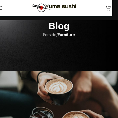
Skip to navigation
Skip to main content
Blog
Forside
/
Furniture
FURNITURE
Collar brings back coffee
brewing ritual
jenny
On 23. juli 2021