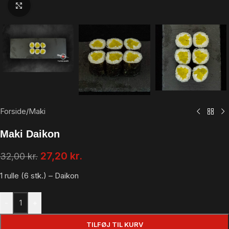
Klik for at forstørre
Forside
/
Maki
Maki Daikon
27,20
kr.
32,00
kr.
1 rulle (6 stk.) –
Daikon
-
+
TILFØJ TIL KURV