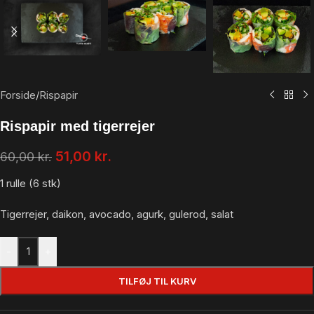
Forside
/
Rispapir
Rispapir med tigerrejer
51,00
kr.
60,00
kr.
1 rulle (6 stk)
Tigerrejer, daikon, avocado, agurk, gulerod, salat
-
+
TILFØJ TIL KURV