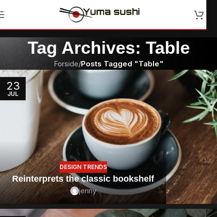
Skip to navigation
Skip to main content
Tag Archives: Table
Forside
/
Posts Tagged "Table"
23
JUL
DESIGN TRENDS
Reinterprets the classic bookshelf
jenny