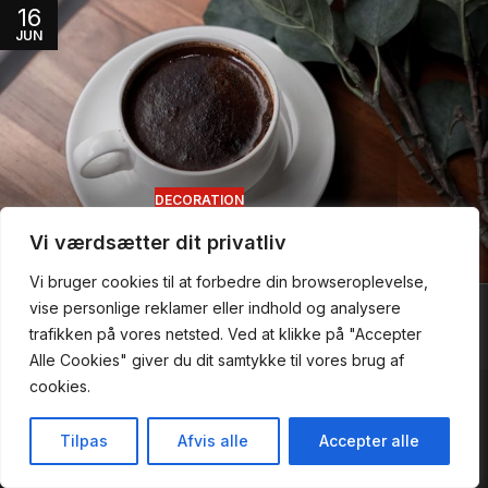
16
JUN
DECORATION
New home decor from John Doerson
Vi værdsætter dit privatliv
jenny
Vi bruger cookies til at forbedre din browseroplevelse,
Yuma Sushi Restaurant @ 2020 | Powered by
NemBestil ApS
vise personlige reklamer eller indhold og analysere
trafikken på vores netsted. Ved at klikke på "Accepter
Alle Cookies" giver du dit samtykke til vores brug af
cookies.
Tilpas
Afvis alle
Accepter alle
Forside
Takeaway
Sidebar
Kurv
Min konto